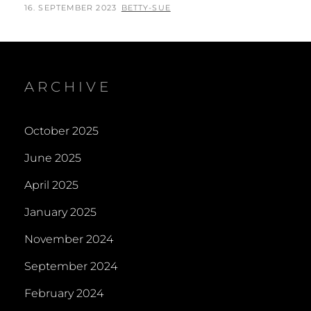
–
POSTED
BY
16. SEPTEMBER 2023
BETTY-SUE
DIE
ON
RICHTIGE
WAHL
ARCHIVE
October 2025
June 2025
April 2025
January 2025
November 2024
September 2024
February 2024