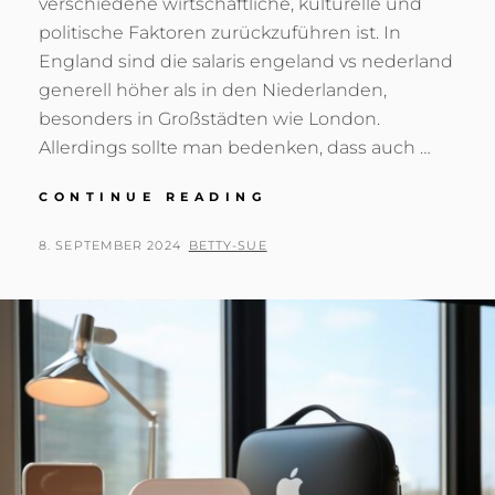
verschiedene wirtschaftliche, kulturelle und
politische Faktoren zurückzuführen ist. In
England sind die salaris engeland vs nederland
generell höher als in den Niederlanden,
besonders in Großstädten wie London.
Allerdings sollte man bedenken, dass auch …
GEHÄLTER
CONTINUE READING
UND
LEBENSHALTUNGSK
POSTED
BY
8. SEPTEMBER 2024
BETTY-SUE
ENGLAND
ON
VS.
NIEDERLANDE