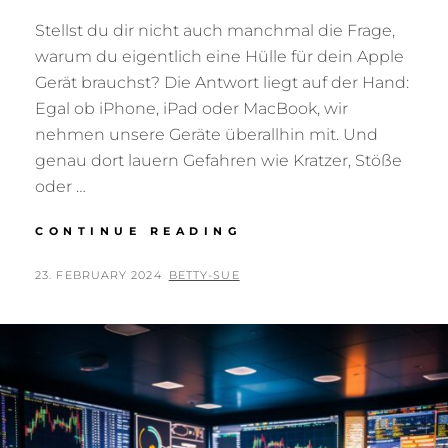
Stellst du dir nicht auch manchmal die Frage,
warum du eigentlich eine Hülle für dein Apple
Gerät brauchst? Die Antwort liegt auf der Hand:
Egal ob iPhone, iPad oder MacBook, wir
nehmen unsere Geräte überallhin mit. Und
genau dort lauern Gefahren wie Kratzer, Stöße
oder …
WARUM
CONTINUE READING
DEIN
APPLE
POSTED
BY
23. FEBRUARY 2024
BETTY-SUE
GERÄT
ON
SCHUTZ
BRAUCHT